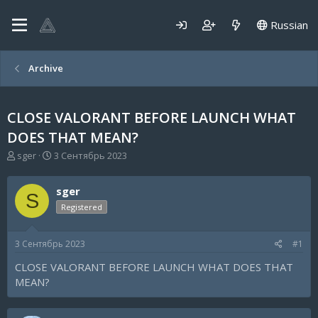
Russian
Archive
CLOSE VALORANT BEFORE LAUNCH WHAT
DOES THAT MEAN?
А
Д
sger
3 Сентябрь 2023
в
а
т
т
sger
о
а
S
р
н
Registered
т
а
е
ч
3 Сентябрь 2023
#1
м
а
ы
л
CLOSE VALORANT BEFORE LAUNCH WHAT DOES THAT
а
MEAN?